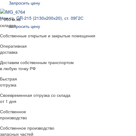
Запросить цену
Нож ср. GR-215 (2130х200х20), ст. 09Г2С
7 000 м.кв.
складов
Запросить цену
Собственные открытые и закрытые помещения
Оперативная
доставка
Доставим собственным транспортом
в любую точку РФ
Быстрая
отгрузка
Своевременная отгрузка со склада
от 1 дня
Собственное
производство
Собственное производство
запасных частей